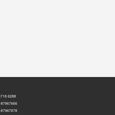
6718 6288
-87967666
-87967678