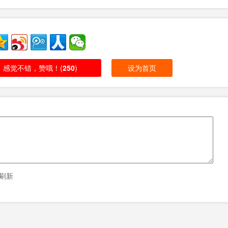
感觉不错，赞哦！(
250
)
设为首页