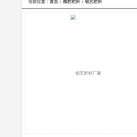
当前位置：
首页
>
围栏栏杆
>
铝艺栏杆