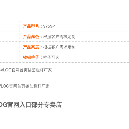
产品型号：
9759-1
产品颜色：
根据客户需求定制
产品高度：
根据客户需求定制
铸铝柱子：
柱子可选
VLOG官网首页铝艺栏杆厂家
LOG官网入口部分专卖店