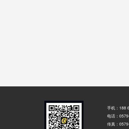
手机：188 
电话：0579
传真：0579