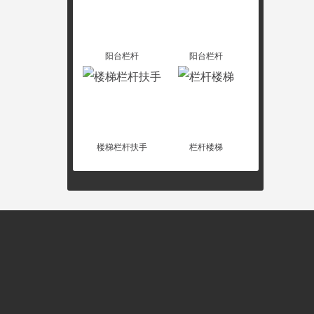
阳台栏杆
阳台栏杆
楼梯栏杆扶手
栏杆楼梯