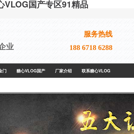
心VLOG国产专区91精品
服务热线
企业
188 6718 6288
金门
糖心VLOG国产
厂家介绍
联系糖心VLOG
专区91精品资讯
官网入口