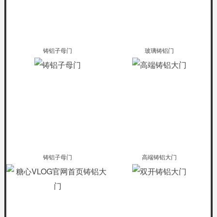
铸铝子母门
玻璃铸铝门
铸铝子母门
高端铸铝大门