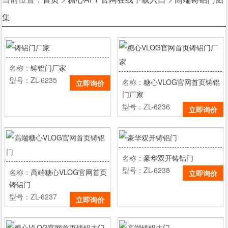
集
名称：
铸铝门厂家
型号：ZL-6235
名称：
糖心VLOG官网首页铸铝
立即询价
门厂家
型号：ZL-6236
立即询价
名称：
豪华双开铸铝门
型号：ZL-6238
名称：
高端糖心VLOG官网首页
立即询价
铸铝门
型号：ZL-6237
立即询价