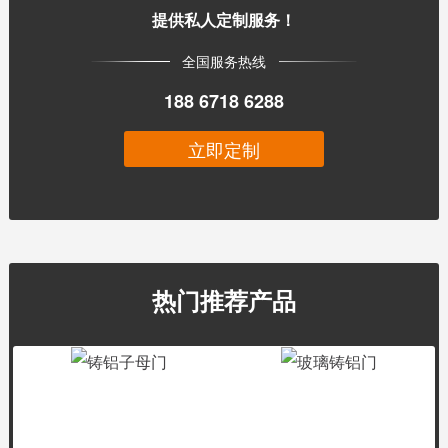
提供私人定制服务！
全国服务热线
188 6718 6288
立即定制
热门推荐产品