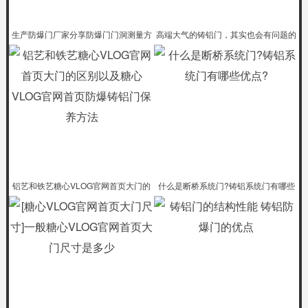
生产防爆门厂家分享防爆门门洞测量方
高端大气的铸铝门，其实也会有问题的
法和注意事项
哦
铝艺和铁艺糖心VLOG官网首页大门的
什么是断桥系统门?铸铝系统门有哪些
区别以及糖心VLOG官网首页防爆铸铝
优点?
门保养方法