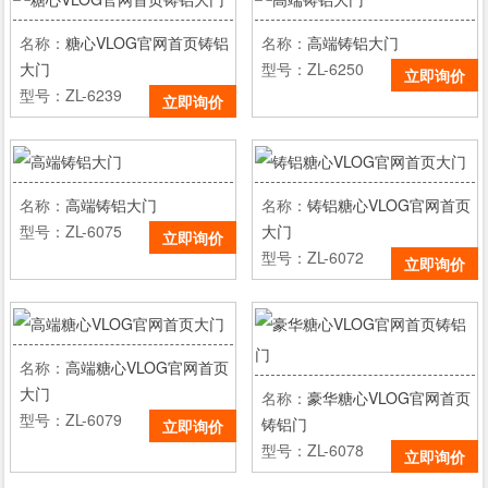
名称：
糖心VLOG官网首页铸铝
名称：
高端铸铝大门
大门
型号：ZL-6250
立即询价
型号：ZL-6239
立即询价
名称：
高端铸铝大门
名称：
铸铝糖心VLOG官网首页
型号：ZL-6075
大门
立即询价
型号：ZL-6072
立即询价
名称：
高端糖心VLOG官网首页
大门
名称：
豪华糖心VLOG官网首页
型号：ZL-6079
铸铝门
立即询价
型号：ZL-6078
立即询价