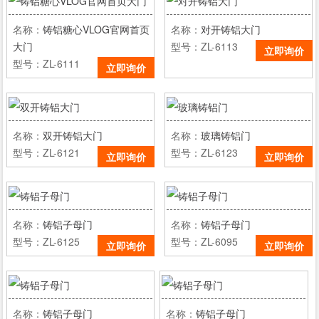
名称：
铸铝糖心VLOG官网首页
名称：
对开铸铝大门
大门
型号：ZL-6113
立即询价
型号：ZL-6111
立即询价
名称：
双开铸铝大门
名称：
玻璃铸铝门
型号：ZL-6121
型号：ZL-6123
立即询价
立即询价
名称：
铸铝子母门
名称：
铸铝子母门
型号：ZL-6125
型号：ZL-6095
立即询价
立即询价
名称：
铸铝子母门
名称：
铸铝子母门