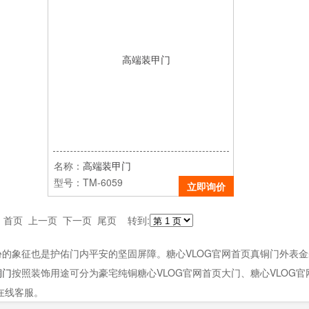
名称：
高端装甲门
型号：TM-6059
立即询价
总数5 首页 上一页 下一页 尾页 转到:
征也是护佑门内平安的坚固屏障。糖心VLOG官网首页真铜门外表金碧辉煌
铜门
按照装饰用途可分为豪宅纯铜糖心VLOG官网首页大门、糖心VLOG
服。