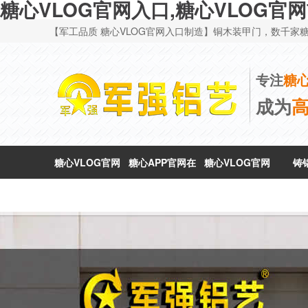
糖心VLOG官网入口,糖心VLOG官
【军工品质 糖心VLOG官网入口制造】铜木装甲门，数千
专注
糖
成为
糖心VLOG官网
糖心APP官网在
糖心VLOG官网
铸
首页门
线下载入口
首页铸铝门