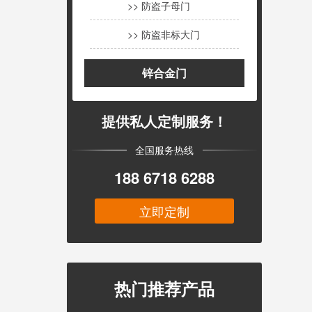
>> 防盗子母门
>> 防盗非标大门
锌合金门
提供私人定制服务！
全国服务热线
188 6718 6288
立即定制
热门推荐产品