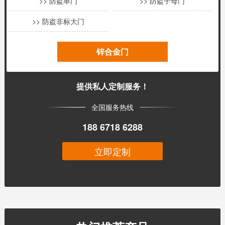
>> 防盗单门
>> 防盗子母门
>> 防盗非标大门
锌合金门
提供私人定制服务！
全国服务热线
188 6718 6288
立即定制