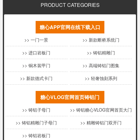
PRODUCT CATEGORIES
糖心APP官网在线下载入口
>> 一门一景
>> 新款断桥系统门
>> 进口岩板门
>> 铸铝精雕门
>> 铜木装甲门
>> 高端铸铝门图集
>> 新款德式卡门
>> 轻奢蚀刻系列
糖心VLOG官网首页铸铝门
>> 铸铝子母门
>> 铸铝糖心VLOG官网首页大门
>> 铸铝精雕门子母门
>> 精雕铸铝门双开门
>> 铸铝岩板门