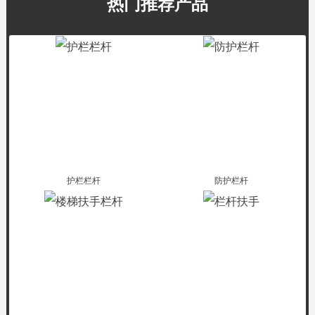
热门推荐产品
护栏栏杆
防护栏杆