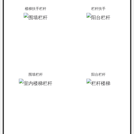
楼梯扶手栏杆
栏杆扶手
围墙栏杆
阳台栏杆