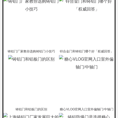
铸铝门厂家教你选购铸铝门小技巧
锌合金门和铸铝门哪个好「权威回答」
铸铝门和铝板门的区别
糖心VLOG官网入口室外偏轴门/中轴门