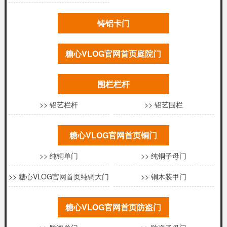
铸铝卡门
糖心VLOG官网首页庭院门
围栏栏杆
>> 铝艺栏杆
>> 铝艺围栏
糖心VLOG官网首页铜门
>> 纯铜单门
>> 纯铜子母门
>> 糖心VLOG官网首页纯铜大门
>> 铜木装甲门
糖心VLOG官网首页防盗门