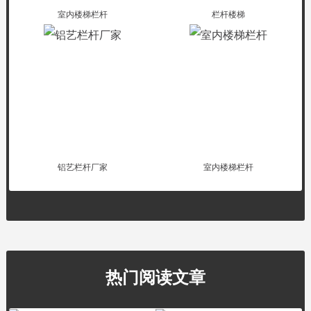
室内楼梯栏杆
栏杆楼梯
铝艺栏杆厂家
室内楼梯栏杆
热门阅读文章