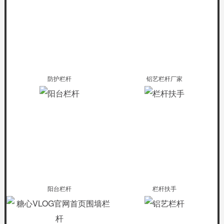
防护栏杆
铝艺栏杆厂家
阳台栏杆
栏杆扶手