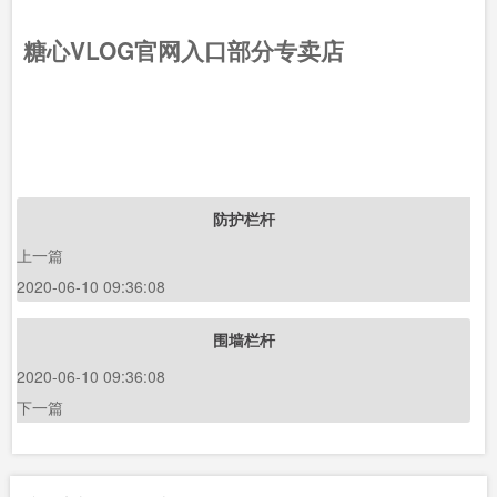
糖心VLOG官网入口部分专卖店
防护栏杆
上一篇
2020-06-10 09:36:08
围墙栏杆
2020-06-10 09:36:08
下一篇