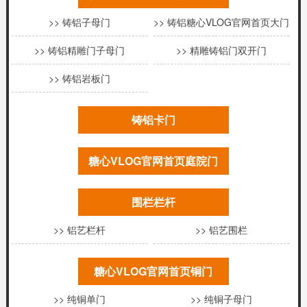
>> 铸铝子母门
>> 铸铝糖心VLOG官网首页大门
>> 铸铝精雕门子母门
>> 精雕铸铝门双开门
>> 铸铝岩板门
铸铝卡门
糖心VLOG官网首页庭院门
围栏栏杆
>> 铝艺栏杆
>> 铝艺围栏
糖心VLOG官网首页铜门
>> 纯铜单门
>> 纯铜子母门